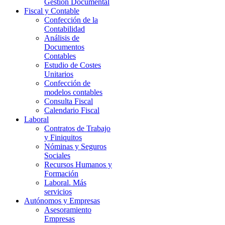
Gestión Documental
Fiscal y Contable
Confección de la
Contabilidad
Análisis de
Documentos
Contables
Estudio de Costes
Unitarios
Confección de
modelos contables
Consulta Fiscal
Calendario Fiscal
Laboral
Contratos de Trabajo
y Finiquitos
Nóminas y Seguros
Sociales
Recursos Humanos y
Formación
Laboral. Más
servicios
Autónomos y Empresas
Asesoramiento
Empresas